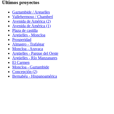
Últimos proyectos
Gaztambide / Arguelles
Vallehermoso / Chamberí
Avenida de América (2)
Avenida de América (1)
Plaza de castilla
Argüelles - Moncloa
Prosperidad
Almagro - Trafalgar
Moncloa - Aravaca
Argüelles - Parque del Oeste
Argüelles - Río Manzanares
El Carmen
Moncloa - Gaztambide
Concepción (2)
Bernabéu - Hispanoamérica