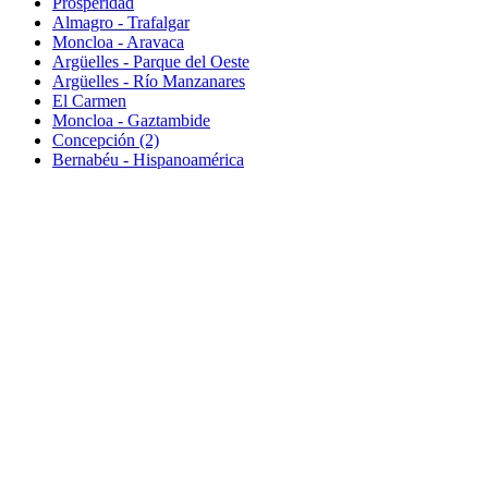
Prosperidad
Almagro - Trafalgar
Moncloa - Aravaca
Argüelles - Parque del Oeste
Argüelles - Río Manzanares
El Carmen
Moncloa - Gaztambide
Concepción (2)
Bernabéu - Hispanoamérica