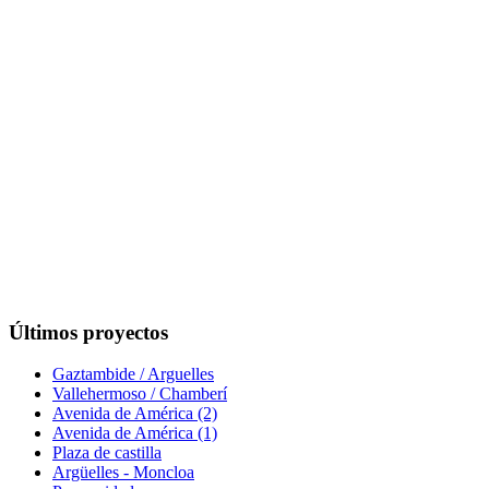
Últimos proyectos
Gaztambide / Arguelles
Vallehermoso / Chamberí
Avenida de América (2)
Avenida de América (1)
Plaza de castilla
Argüelles - Moncloa