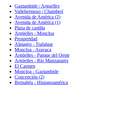
Gaztambide / Arguelles
Vallehermoso / Chamberí
Avenida de América (2)
Avenida de América (1)
Plaza de castilla
Argüelles - Moncloa
Prosperidad
Almagro - Trafalgar
Moncloa - Aravaca
Argüelles - Parque del Oeste
Argüelles - Río Manzanares
El Carmen
Moncloa - Gaztambide
Concepción (2)
Bernabéu - Hispanoamérica
(+34) 609 138 848