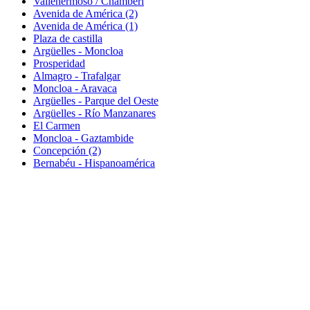
Vallehermoso / Chamberí
Avenida de América (2)
Avenida de América (1)
Plaza de castilla
Argüelles - Moncloa
Prosperidad
Almagro - Trafalgar
Moncloa - Aravaca
Argüelles - Parque del Oeste
Argüelles - Río Manzanares
El Carmen
Moncloa - Gaztambide
Concepción (2)
Bernabéu - Hispanoamérica
(+34) 609 138 848